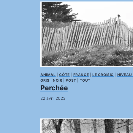
ANIMAL
|
CÔTE
|
FRANCE
|
LE CROISIC
|
NIVEAU
GRIS
|
NOIR
|
POST
|
TOUT
Perchée
22 avril 2023