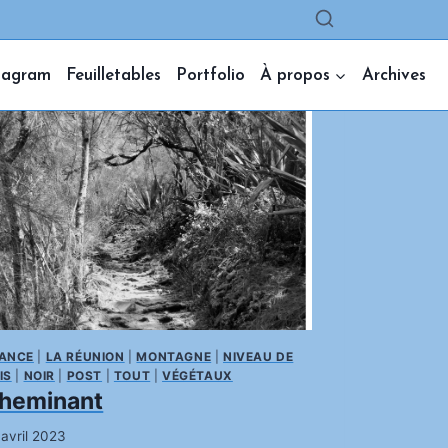
tagram
Feuilletables
Portfolio
À propos
Archives
ANCE
|
LA RÉUNION
|
MONTAGNE
|
NIVEAU DE
IS
|
NOIR
|
POST
|
TOUT
|
VÉGÉTAUX
heminant
 avril 2023