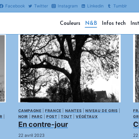
Facebook
Twitter
Instagram
Linkedin
Tumblr
Couleurs
N&B
Infos tech
Ins
CAMPAGNE
|
FRANCE
|
NANTES
|
NIVEAU DE GRIS
|
FR
R
|
NOIR
|
PARC
|
POST
|
TOUT
|
VÉGÉTAUX
GR
En contre-jour
C
22 avril 2023
22