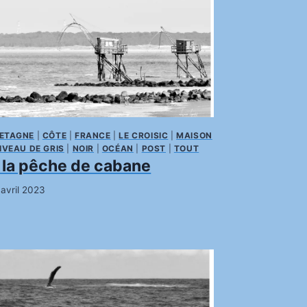
ETAGNE
|
CÔTE
|
FRANCE
|
LE CROISIC
|
MAISON
IVEAU DE GRIS
|
NOIR
|
OCÉAN
|
POST
|
TOUT
 la pêche de cabane
 avril 2023