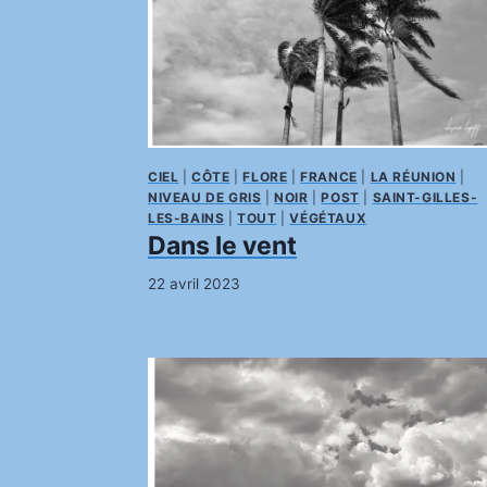
CIEL
|
CÔTE
|
FLORE
|
FRANCE
|
LA RÉUNION
|
NIVEAU DE GRIS
|
NOIR
|
POST
|
SAINT-GILLES-
LES-BAINS
|
TOUT
|
VÉGÉTAUX
Dans le vent
22 avril 2023