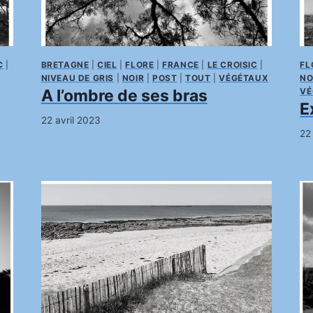
C
|
BRETAGNE
|
CIEL
|
FLORE
|
FRANCE
|
LE CROISIC
|
FL
NIVEAU DE GRIS
|
NOIR
|
POST
|
TOUT
|
VÉGÉTAUX
NO
A l’ombre de ses bras
VÉ
E
22 avril 2023
22