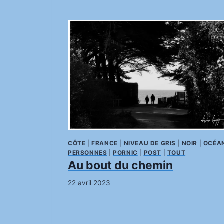
CÔTE
|
FRANCE
|
NIVEAU DE GRIS
|
NOIR
|
OCÉA
PERSONNES
|
PORNIC
|
POST
|
TOUT
Au bout du chemin
22 avril 2023