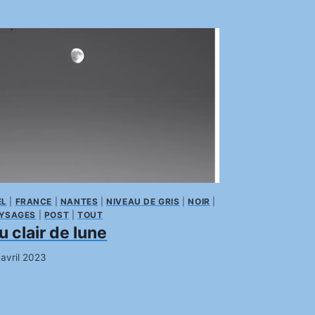
EL
|
FRANCE
|
NANTES
|
NIVEAU DE GRIS
|
NOIR
|
YSAGES
|
POST
|
TOUT
u clair de lune
 avril 2023