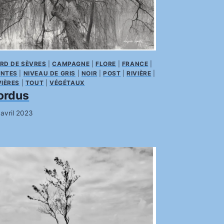
RD DE SÈVRES
|
CAMPAGNE
|
FLORE
|
FRANCE
|
NTES
|
NIVEAU DE GRIS
|
NOIR
|
POST
|
RIVIÈRE
|
VIÈRES
|
TOUT
|
VÉGÉTAUX
ordus
 avril 2023