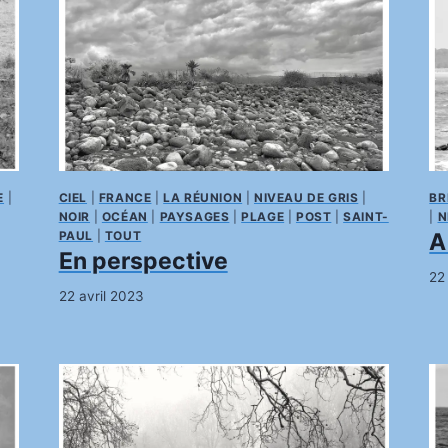
E
|
CIEL
|
FRANCE
|
LA RÉUNION
|
NIVEAU DE GRIS
|
BR
NOIR
|
OCÉAN
|
PAYSAGES
|
PLAGE
|
POST
|
SAINT-
|
N
A
PAUL
|
TOUT
En perspective
22
22 avril 2023