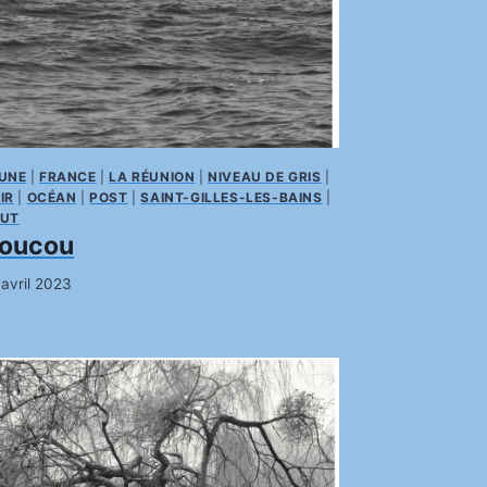
UNE
|
FRANCE
|
LA RÉUNION
|
NIVEAU DE GRIS
|
IR
|
OCÉAN
|
POST
|
SAINT-GILLES-LES-BAINS
|
UT
oucou
 avril 2023