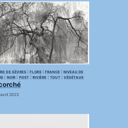
RD DE SÈVRES
|
FLORE
|
FRANCE
|
NIVEAU DE
IS
|
NOIR
|
POST
|
RIVIÈRE
|
TOUT
|
VÉGÉTAUX
corché
 avril 2023