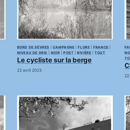
BORD DE SÈVRES
|
CAMPAGNE
|
FLORE
|
FRANCE
|
FA
NIVEAU DE GRIS
|
NOIR
|
POST
|
RIVIÈRE
|
TOUT
NO
Le cycliste sur la berge
TO
C
22 avril 2023
22