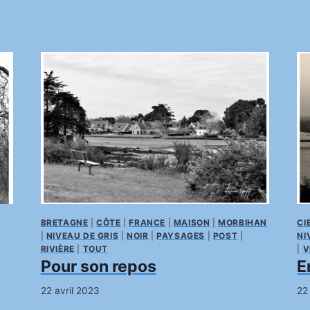
BRETAGNE
|
CÔTE
|
FRANCE
|
MAISON
|
MORBIHAN
CI
|
NIVEAU DE GRIS
|
NOIR
|
PAYSAGES
|
POST
|
NI
RIVIÈRE
|
TOUT
|
V
Pour son repos
E
22 avril 2023
22