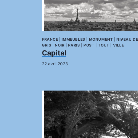
FRANCE
|
IMMEUBLES
|
MONUMENT
|
NIVEAU D
GRIS
|
NOIR
|
PARIS
|
POST
|
TOUT
|
VILLE
Capital
22 avril 2023