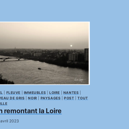
EL
|
FLEUVE
|
IMMEUBLES
|
LOIRE
|
NANTES
|
VEAU DE GRIS
|
NOIR
|
PAYSAGES
|
POST
|
TOUT
ILLE
n remontant la Loire
 avril 2023