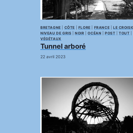
BRETAGNE
|
CÔTE
|
FLORE
|
FRANCE
|
LE CROISI
NIVEAU DE GRIS
|
NOIR
|
OCÉAN
|
POST
|
TOUT
|
VÉGÉTAUX
Tunnel arboré
22 avril 2023