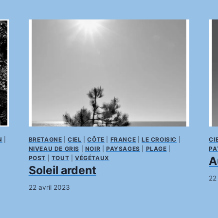
N
|
BRETAGNE
|
CIEL
|
CÔTE
|
FRANCE
|
LE CROISIC
|
CI
NIVEAU DE GRIS
|
NOIR
|
PAYSAGES
|
PLAGE
|
PA
A
POST
|
TOUT
|
VÉGÉTAUX
Soleil ardent
22
22 avril 2023