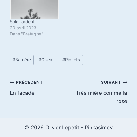
Soleil ardent
30 avril 2023
Dans "Bretagne"
Étiquettes
#
Barrière
#
Oiseau
#
Piquets
de
la
publication :
Navigation
PRÉCÉDENT
SUIVANT
En façade
Très mière comme la
de
rose
l’article
© 2026 Olivier Lepetit - Pinkasimov