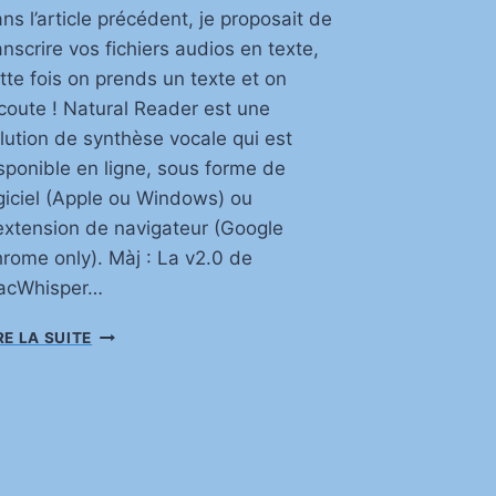
ns l’article précédent, je proposait de
anscrire vos fichiers audios en texte,
tte fois on prends un texte et on
écoute ! Natural Reader est une
lution de synthèse vocale qui est
sponible en ligne, sous forme de
giciel (Apple ou Windows) ou
extension de navigateur (Google
rome only). Màj : La v2.0 de
acWhisper…
N
RE LA SUITE
A
T
U
R
A
L
R