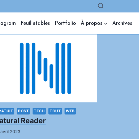
tagram
Feuilletables
Portfolio
À propos
Archives
RATUIT
POST
TECH
TOUT
WEB
atural Reader
 avril 2023