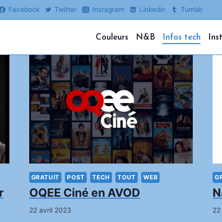
Facebook
Twitter
Instagram
Linkedin
Tumblr
Couleurs
N&B
Infos tech
Ins
GRATUIT
POST
TECH
TOUT
WEB
G
r
OQEE Ciné en AVOD
N
22 avril 2023
22