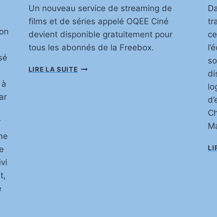
Un nouveau service de streaming de
Da
films et de séries appelé OQEE Ciné
tr
mon
devient disponible gratuitement pour
ce
tous les abonnés de la Freebox.
l’
sé
so
O
LIRE LA SUITE
di
Q
 à
lo
E
ar
E
d’
C
Ch
I
T
M
N
me
É
LI
te
E
N
vi
A
t,
V
e
O
D