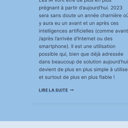
T
prégnant à partir d’aujourd’hui. 2023
A
T
sera sans doute un année charnière où 
E
y aura eu un avant et un après ces
U
intelligences artificielles (comme avant
R
/après l’arrivée d’Internet ou des
V
I
smartphone). Il est une utilisation
R
possible qui, bien que déjà adressée
T
dans beaucoup de solution aujourd’hui
U
E
devient de plus en plus simple à utilise
L
et surtout de plus en plus fiable !
T
LIRE LA SUITE
R
A
N
S
C
R