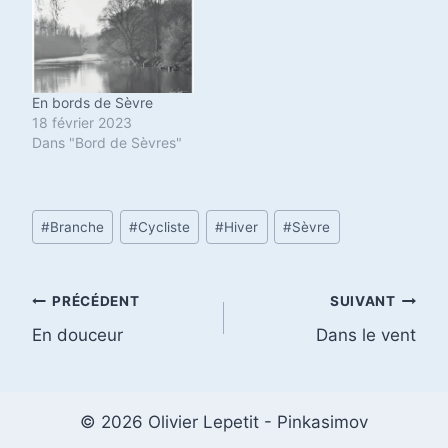
En bords de Sèvre
18 février 2023
Dans "Bord de Sèvres"
Étiquettes
#
Branche
#
Cycliste
#
Hiver
#
Sèvre
de
la
publication :
Navigation
PRÉCÉDENT
SUIVANT
En douceur
Dans le vent
de
l’article
© 2026 Olivier Lepetit - Pinkasimov