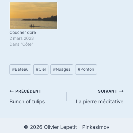
Coucher doré
2 mars 2023
Dans "Côte"
Étiquettes
#
Bateau
#
Ciel
#
Nuages
#
Ponton
de
la
publication :
Navigation
PRÉCÉDENT
SUIVANT
Bunch of tulips
La pierre méditative
de
l’article
© 2026 Olivier Lepetit - Pinkasimov