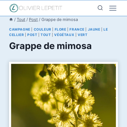
Aller
au
contenu
/
Tout
/
Post
/
Grappe de mimosa
CAMPAGNE
|
COULEUR
|
FLORE
|
FRANCE
|
JAUNE
|
LE
CELLIER
|
POST
|
TOUT
|
VÉGÉTAUX
|
VERT
Grappe de mimosa