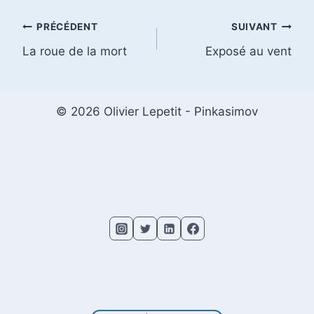
la
publication :
Navigation
PRÉCÉDENT
SUIVANT
La roue de la mort
Exposé au vent
de
l’article
© 2026 Olivier Lepetit - Pinkasimov