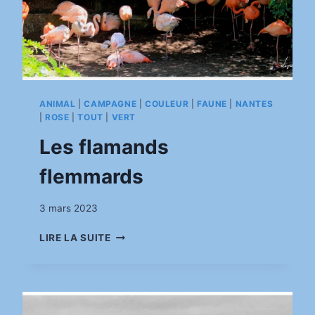
ANIMAL
|
CAMPAGNE
|
COULEUR
|
FAUNE
|
NANTES
|
ROSE
|
TOUT
|
VERT
Les flamands
flemmards
Par
3 mars 2023
pinkasimov
LES
LIRE LA SUITE
FLAMANDS
FLEMMARDS