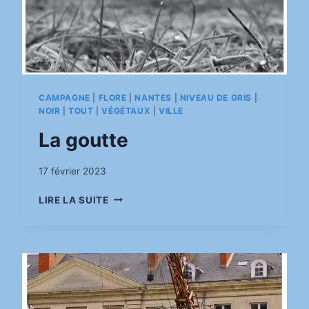
CAMPAGNE
|
FLORE
|
NANTES
|
NIVEAU DE GRIS
|
NOIR
|
TOUT
|
VÉGÉTAUX
|
VILLE
La goutte
Par
17 février 2023
pinkasimov
LA
LIRE LA SUITE
GOUTTE