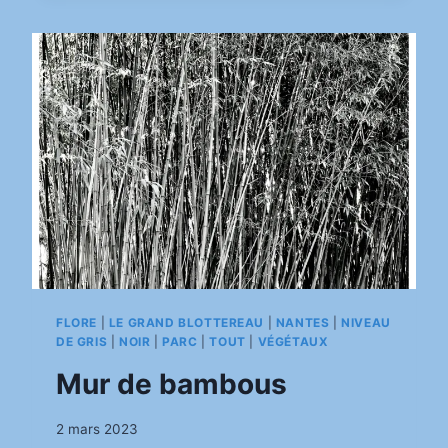
L’EAU
FLORE
|
LE GRAND BLOTTEREAU
|
NANTES
|
NIVEAU
DE GRIS
|
NOIR
|
PARC
|
TOUT
|
VÉGÉTAUX
Mur de bambous
Par
2 mars 2023