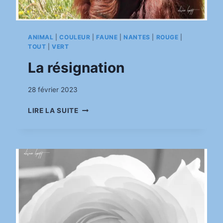
ANIMAL
|
COULEUR
|
FAUNE
|
NANTES
|
ROUGE
|
TOUT
|
VERT
La résignation
Par
28 février 2023
pinkasimov
LA
LIRE LA SUITE
RÉSIGNATION