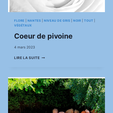
FLORE
|
NANTES
|
NIVEAU DE GRIS
|
NOIR
|
TOUT
|
VÉGÉTAUX
Coeur de pivoine
Par
4 mars 2023
pinkasimov
COEUR
LIRE LA SUITE
DE
PIVOINE