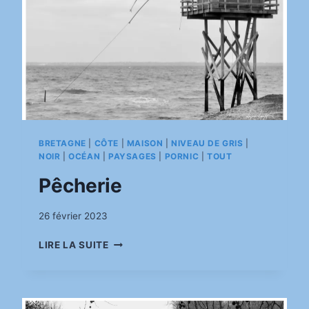
BRETAGNE
|
CÔTE
|
MAISON
|
NIVEAU DE GRIS
|
NOIR
|
OCÉAN
|
PAYSAGES
|
PORNIC
|
TOUT
Pêcherie
Par
26 février 2023
pinkasimov
PÊCHERIE
LIRE LA SUITE