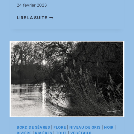
Par
24 février 2023
pinkasimov
L’ARBRE
LIRE LA SUITE
SUR
LE
PORT
BORD DE SÈVRES
|
FLORE
|
NIVEAU DE GRIS
|
NOIR
|
RIVIÈRE
|
RIVIÈRES
|
TOUT
|
VÉGÉTAUX