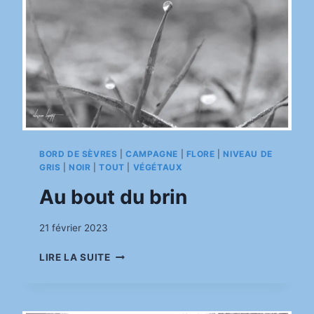
BORD DE SÈVRES
|
CAMPAGNE
|
FLORE
|
NIVEAU DE
GRIS
|
NOIR
|
TOUT
|
VÉGÉTAUX
Au bout du brin
Par
21 février 2023
pinkasimov
AU
LIRE LA SUITE
BOUT
DU
BRIN