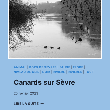
ANIMAL
|
BORD DE SÈVRES
|
FAUNE
|
FLORE
|
NIVEAU DE GRIS
|
NOIR
|
RIVIÈRE
|
RIVIÈRES
|
TOUT
Canards sur Sèvre
Par
25 février 2023
pinkasimov
CANARDS
LIRE LA SUITE
SUR