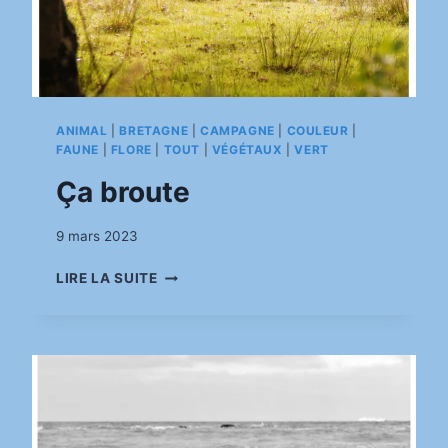
ANIMAL
|
BRETAGNE
|
CAMPAGNE
|
COULEUR
|
FAUNE
|
FLORE
|
TOUT
|
VÉGÉTAUX
|
VERT
Ça broute
Par
9 mars 2023
pinkasimov
ÇA
LIRE LA SUITE
BROUTE