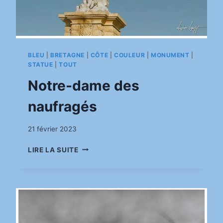
BLEU
|
BRETAGNE
|
CÔTE
|
COULEUR
|
MONUMENT
|
STATUE
|
TOUT
Notre-dame des
naufragés
Par
21 février 2023
pinkasimov
NOTRE-
LIRE LA SUITE
DAME
DES
NAUFRAGÉS