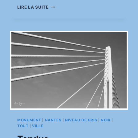
pinkasimov
MUR
LIRE LA SUITE
DE
BAMBOUS
MONUMENT
|
NANTES
|
NIVEAU DE GRIS
|
NOIR
|
TOUT
|
VILLE