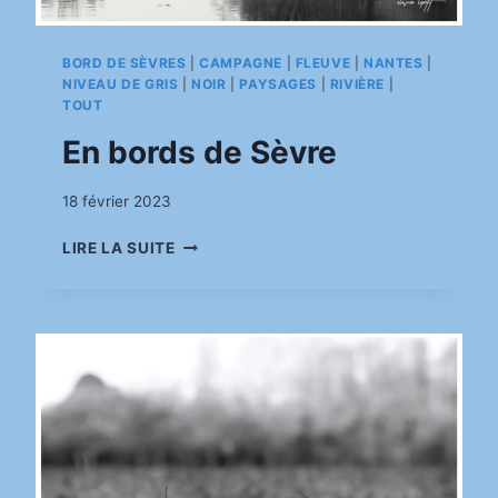
BORD DE SÈVRES
|
CAMPAGNE
|
FLEUVE
|
NANTES
|
NIVEAU DE GRIS
|
NOIR
|
PAYSAGES
|
RIVIÈRE
|
TOUT
En bords de Sèvre
Par
18 février 2023
pinkasimov
EN
LIRE LA SUITE
BORDS
DE
SÈVRE