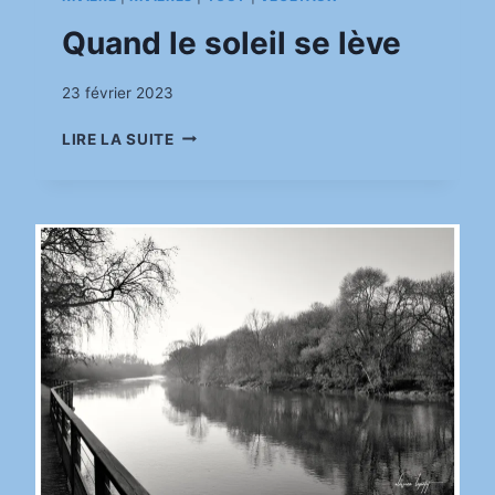
Quand le soleil se lève
Par
23 février 2023
pinkasimov
QUAND
LIRE LA SUITE
LE
SOLEIL
SE
LÈVE