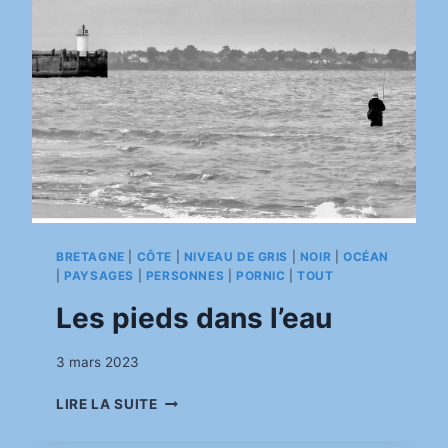
BRETAGNE
|
CÔTE
|
NIVEAU DE GRIS
|
NOIR
|
OCÉAN
|
PAYSAGES
|
PERSONNES
|
PORNIC
|
TOUT
Les pieds dans l’eau
Par
3 mars 2023
pinkasimov
LES
LIRE LA SUITE
PIEDS
DANS