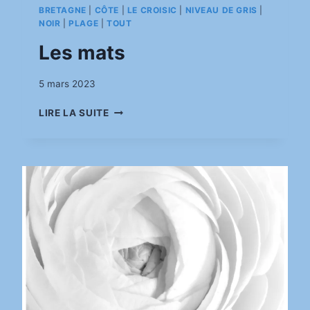
BRETAGNE
|
CÔTE
|
LE CROISIC
|
NIVEAU DE GRIS
|
NOIR
|
PLAGE
|
TOUT
Les mats
Par
5 mars 2023
pinkasimov
LES
LIRE LA SUITE
MATS