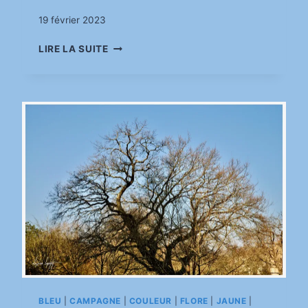
Par
19 février 2023
pinkasimov
DANS
LIRE LA SUITE
LES
BRANCHES
BLEU
|
CAMPAGNE
|
COULEUR
|
FLORE
|
JAUNE
|