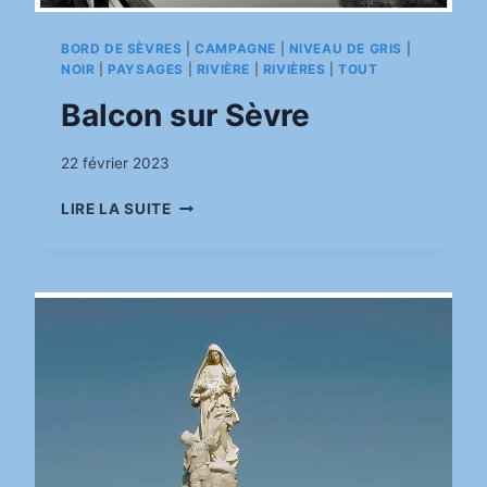
BORD DE SÈVRES
|
CAMPAGNE
|
NIVEAU DE GRIS
|
NOIR
|
PAYSAGES
|
RIVIÈRE
|
RIVIÈRES
|
TOUT
Balcon sur Sèvre
Par
22 février 2023
pinkasimov
BALCON
LIRE LA SUITE
SUR
SÈVRE