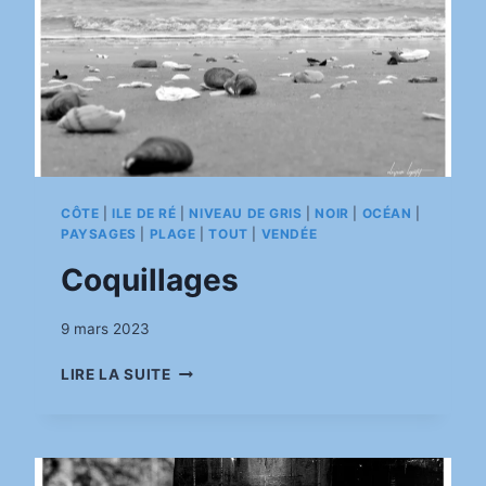
CÔTE
|
ILE DE RÉ
|
NIVEAU DE GRIS
|
NOIR
|
OCÉAN
|
PAYSAGES
|
PLAGE
|
TOUT
|
VENDÉE
Coquillages
Par
9 mars 2023
pinkasimov
COQUILLAGES
LIRE LA SUITE