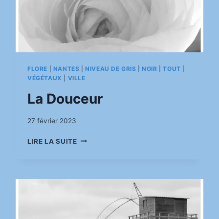
FLORE
|
NANTES
|
NIVEAU DE GRIS
|
NOIR
|
TOUT
|
VÉGÉTAUX
|
VILLE
La Douceur
Par
27 février 2023
pinkasimov
LA
LIRE LA SUITE
DOUCEUR