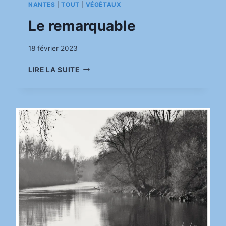
NANTES
|
TOUT
|
VÉGÉTAUX
Le remarquable
Par
18 février 2023
pinkasimov
LE
LIRE LA SUITE
REMARQUABLE