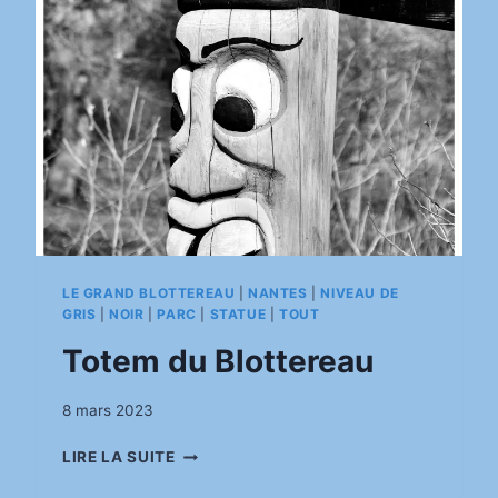
LE GRAND BLOTTEREAU
|
NANTES
|
NIVEAU DE
GRIS
|
NOIR
|
PARC
|
STATUE
|
TOUT
Totem du Blottereau
Par
8 mars 2023
pinkasimov
TOTEM
LIRE LA SUITE
DU