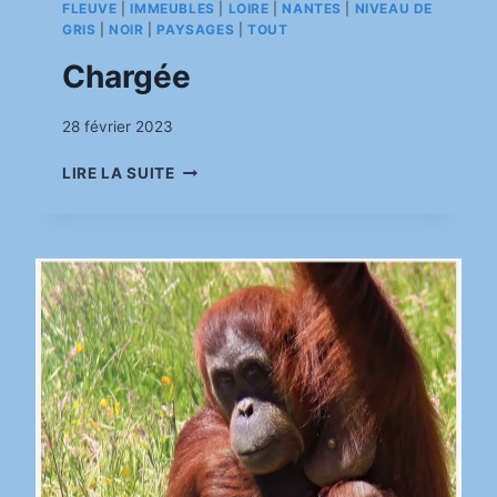
FLEUVE
|
IMMEUBLES
|
LOIRE
|
NANTES
|
NIVEAU DE
GRIS
|
NOIR
|
PAYSAGES
|
TOUT
Chargée
Par
28 février 2023
pinkasimov
CHARGÉE
LIRE LA SUITE